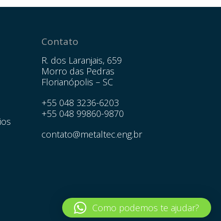
Contato
R. dos Laranjais, 659
Morro das Pedras
Florianópolis – SC
+55 048 3236-6203
+55 048 99860-9870
ios
contato@metaltec.eng.br
Como podemos te ajudar?