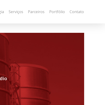
gia
Serviços
Parceiros
Portfólio
Contato
dio