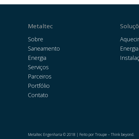
Metaltec
Soluçõ
Sobre
Aqueci
Saneamento
Energia
Energia
Instala
Serviços
Parceiros
Portfólio
Contato
Metaltec Engenharia © 2018 | Feito por
Troupe – Think beyond.